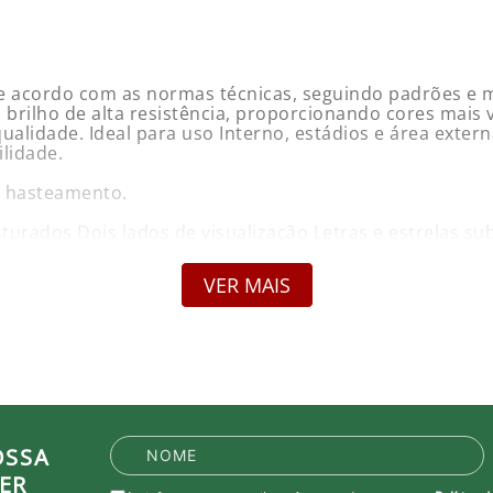
de acordo com as normas técnicas, seguindo padrões e m
brilho de alta resistência, proporcionando cores mais v
 qualidade. Ideal para uso Interno, estádios e área exte
lidade.
a hasteamento.
sturados Dois lados de visualização Letras e estrelas s
VER MAIS
s e 4 Panos: "Panos" é um padrão de medidas para Bande
OSSA
ER
 JC Bandeiras