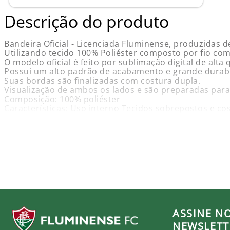
Descrição do produto
Bandeira Oficial - Licenciada Fluminense, produzidas 
Utilizando tecido 100% Poliéster composto por fio com 
O modelo oficial é feito por sublimação digital de alta
Possui um alto padrão de acabamento e grande durabi
Suas bordas são finalizadas com costura dupla.
Visualização de ambos os lados e são preparadas par
Composição: 100% poliéster
Características: Uso interno Tecidos sobrepostos e co
Possui suporte para hasteamento (Ilhós)
1,5 Panos = Medida 0,68x0,98m
Diferenças entre Bandeiras de 1 Pano, 2 Panos, 3 Pano
1 Pano = Medida 0,45x065m
1,5 Panos = Medida 0,68x0,98m
2 Panos = Medida 0,90x1,28m
2,5 Panos = Medida 1,13x1,61m
3 Panos = Medida 1,35x1,95m
4 Panos = Medida 1,80 x2,56m
ASSINE N
INFORMAÇÕES DO PRODUTO:
NEWSLETT
Nome: Bandeira 1 Face 1,5 Panos torcedor Fluminense