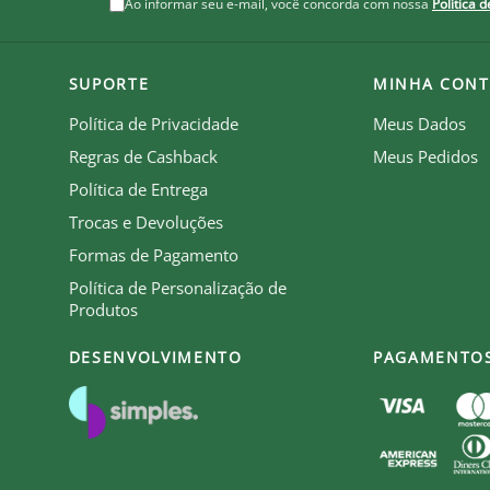
Ao informar seu e-mail, você concorda com nossa
Política 
SUPORTE
MINHA CONT
Política de Privacidade
Meus Dados
Regras de Cashback
Meus Pedidos
Política de Entrega
be que recebe royalties com a venda de cada produto.
Trocas e Devoluções
Formas de Pagamento
Política de Personalização de
Produtos
DESENVOLVIMENTO
PAGAMENTO