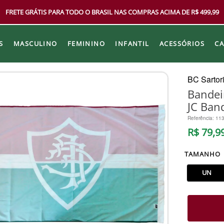
FRETE GRÁTIS PARA TODO O BRASIL NAS COMPRAS ACIMA DE R$ 499,99
S
MASCULINO
FEMININO
INFANTIL
ACESSÓRIOS
C
BC Sartor
Bandei
JC Ban
Referência
:
11
R$
79
,
9
TAMANHO
UN