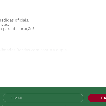
edidas oficiais.
ivas.
rna para decoração!
ublimadas Bordas com costura dupla.
iras Oficiais!
E