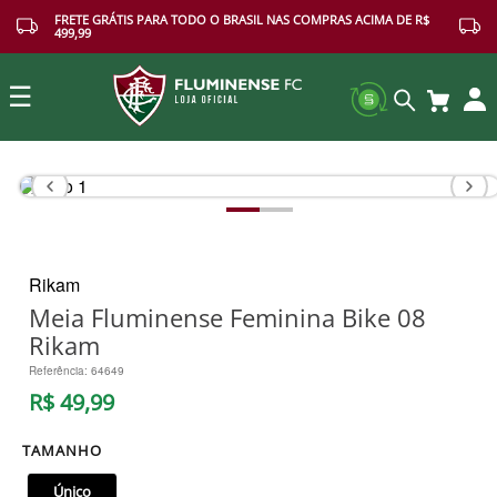
FRETE GRÁTIS PARA TODO O BRASIL NAS COMPRAS ACIMA DE R$
499,99
☰
Buscar
Rikam
Meia Fluminense Feminina Bike 08
Rikam
Referência
:
64649
R$
49
,
99
TAMANHO
Único