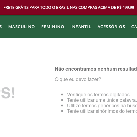
FRETE GRÁTIS PARA TODO O BRASIL NAS COMPRAS ACIMA DE R$ 499,99
S
MASCULINO
FEMININO
INFANTIL
ACESSÓRIOS
C
Não encontramos nenhum resultad
O que eu devo fazer?
S!
Verifique os termos digitados.
Tente utilizar uma única palavra.
Utilize termos genéricos na bus
Tente utilizar sinônimos do term