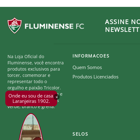
ASSINE N
NEWSLETT
INFORMACOES
Na Loja Oficial do
Fluminense, você encontra
Quem Somos
produtos exclusivos para
torcer, comemorar e
Produtos Licenciados
representar todo o
orgulho e paixão Tricolor.
Seja parte desta história e
Onde eu sou de casa.
×
mostre a força das cores
Laranjeiras 1902.
verde, branco e grená.
SELOS