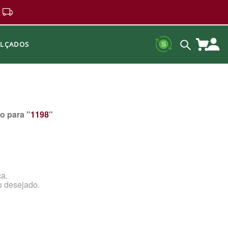
ALÇADOS
o para "
1198
"
ca.
o desejado.