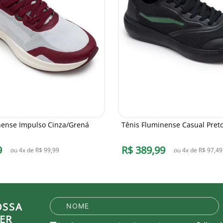
nense Impulso Cinza/Grená
Tênis Fluminense Casual Preto
9
R$
389
,
99
ou
4
x de
R$
99
,
99
ou
4
x de
R$
97
,
49
OSSA
ER