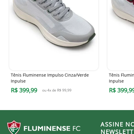
Tênis Fluminense Impulso Cinza/Verde
Tênis Flumi
Inpulse
Inpulse
R$
399
,
99
R$
399
,
9
ou
4
x de
R$
99
,
99
ASSINE N
NEWSLETT