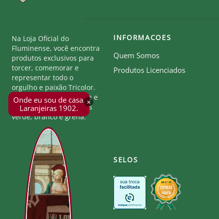
INFORMACOES
Na Loja Oficial do
Fluminense, você encontra
Quem Somos
produtos exclusivos para
torcer, comemorar e
Produtos Licenciados
representar todo o
orgulho e paixão Tricolor.
Seja parte desta história e
Onde eu sou de casa.
×
mostre a força das cores
Laranjeiras 1902.
verde, branco e grená.
SELOS