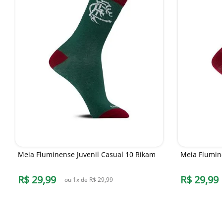
Meia Fluminense Juvenil Casual 10 Rikam
Meia Flumin
R$
29
,
99
R$
29
,
99
ou
1
x de
R$
29
,
99