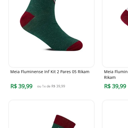
Meia Fluminense Inf Kit 2 Pares 05 Rikam
Meia Flumine
Rikam
R$
39
,
99
R$
39
,
99
ou
1
x de
R$
39
,
99