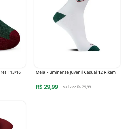
ares T13/16
Meia Fluminense Juvenil Casual 12 Rikam
R$
29
,
99
ou
1
x de
R$
29
,
99