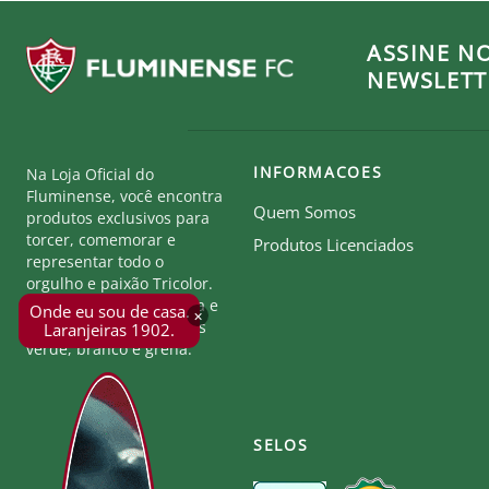
ASSINE N
NEWSLETT
INFORMACOES
Na Loja Oficial do
Fluminense, você encontra
Quem Somos
produtos exclusivos para
torcer, comemorar e
Produtos Licenciados
representar todo o
orgulho e paixão Tricolor.
Seja parte desta história e
Onde eu sou de casa.
×
mostre a força das cores
Laranjeiras 1902.
verde, branco e grená.
SELOS