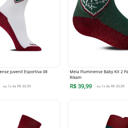
nse Juvenil Esportiva 08
Meia Fluminense Baby Kit 2 P
Rikam
R$
39
,
99
ou
1
x de
R$
39
,
99
ou
1
x de
R$
39
,
99