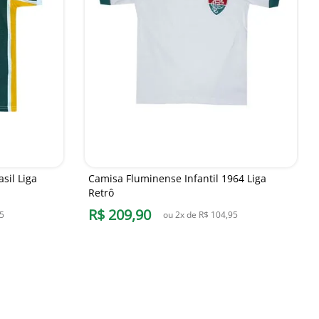
sil Liga
Camisa Fluminense Infantil 1964 Liga
Retrô
R$
209
,
90
5
ou
2
x de
R$
104
,
95