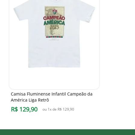
Camisa Fluminense Infantil Campeão da
América Liga Retrô
R$
129
,
90
ou
1
x de
R$
129
,
90