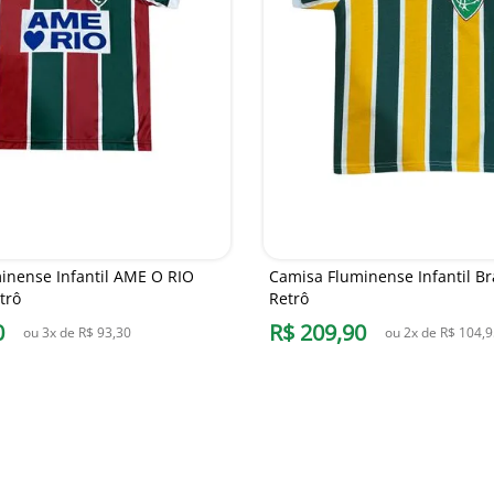
inense Infantil AME O RIO
Camisa Fluminense Infantil Bra
trô
Retrô
0
R$
209
,
90
ou
3
x de
R$
93
,
30
ou
2
x de
R$
104
,
9