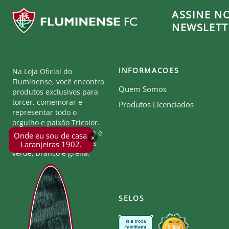
ASSINE N
NEWSLETT
INFORMACOES
Na Loja Oficial do
Fluminense, você encontra
Quem Somos
produtos exclusivos para
torcer, comemorar e
Produtos Licenciados
representar todo o
orgulho e paixão Tricolor.
Seja parte desta história e
Onde eu sou de casa.
×
mostre a força das cores
Laranjeiras 1902.
verde, branco e grená.
SELOS