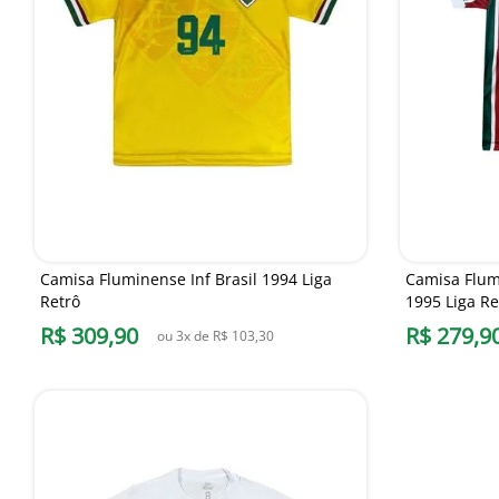
Camisa Fluminense Inf Brasil 1994 Liga
Camisa Flum
Retrô
1995 Liga Re
R$
309
,
90
R$
279
,
9
ou
3
x de
R$
103
,
30