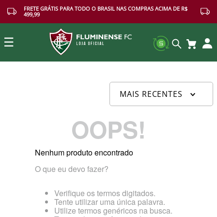
FRETE GRÁTIS PARA TODO O BRASIL NAS COMPRAS ACIMA DE R$
499,99
☰
Buscar
MAIS RECENTES
OOPS!
Nenhum produto encontrado
O que eu devo fazer?
Verifique os termos digitados.
Tente utilizar uma única palavra.
Utilize termos genéricos na busca.