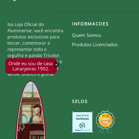
INFORMACOES
Na Loja Oficial do
Fluminense, você encontra
Quem Somos
produtos exclusivos para
torcer, comemorar e
Produtos Licenciados
representar todo o
orgulho e paixão Tricolor.
Seja parte desta história e
Onde eu sou de casa.
×
mostre a força das cores
Laranjeiras 1902.
verde, branco e grená.
SELOS