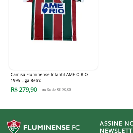
Camisa Fluminense Infantil AME O RIO
1995 Liga Retrô
R$
279
,
90
ou
3
x de
R$
93
,
30
ASSINE N
NEWSLETT