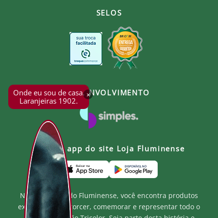
SELOS
Onde eu sou de casa.
DESENVOLVIMENTO
×
Laranjeiras 1902.
Baixe o app do site Loja Fluminense
Na Loja Oficial do Fluminense, você encontra produtos
exclusivos para torcer, comemorar e representar todo o
orgulho e paixão Tricolor. Seja parte desta história e