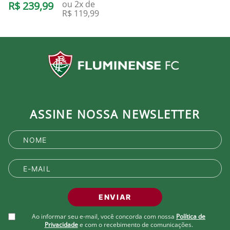
ou
2
x de
R$
239
,
99
R$
119
,
99
ASSINE NOSSA NEWSLETTER
ENVIAR
Ao informar seu e-mail, você concorda com nossa
Política de
Privacidade
e com o recebimento de comunicações.