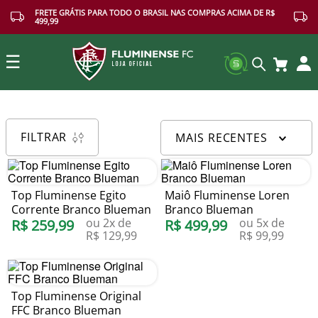
FRETE GRÁTIS PARA TODO O BRASIL NAS COMPRAS ACIMA DE R$
499,99
☰
Buscar
FILTRAR
MAIS RECENTES
Top Fluminense Egito
Maiô Fluminense Loren
Corrente Branco Blueman
Branco Blueman
ou
2
x de
ou
5
x de
R$
259
,
99
R$
499
,
99
R$
129
,
99
R$
99
,
99
Top Fluminense Original
FFC Branco Blueman