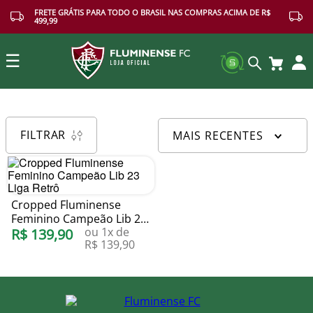
FRETE GRÁTIS PARA TODO O BRASIL NAS COMPRAS ACIMA DE R$
499,99
☰
Buscar
FILTRAR
MAIS RECENTES
Cropped Fluminense
Feminino Campeão Lib 23
ou
1
x de
Liga Retrô
R$
139
,
90
R$
139
,
90