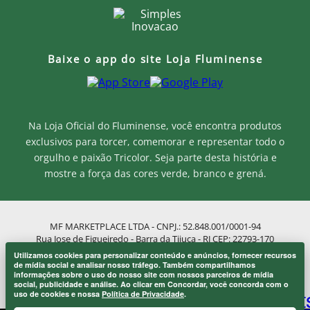
Baixe o app do site Loja Fluminense
Na Loja Oficial do Fluminense, você encontra produtos
exclusivos para torcer, comemorar e representar todo o
orgulho e paixão Tricolor. Seja parte desta história e
mostre a força das cores verde, branco e grená.
MF MARKETPLACE LTDA - CNPJ.: 52.848.001/0001-94
Rua Jose de Figueiredo - Barra da Tijuca - RJ CEP: 22793-170
Atendimento ao Cliente: atendimento@lojaflu.com.br / (21) 98808-
Utilizamos cookies para personalizar conteúdo e anúncios, fornecer recursos
9954
Onde eu sou de casa.
de mídia social e analisar nosso tráfego. Também compartilhamos
×
informações sobre o uso do nosso site com nossos parceiros de mídia
Atendimento de 8:00h as 12:00h e 14:00h as 17:00h de segunda a
Laranjeiras 1902.
social, publicidade e análise. Ao clicar em Concordar, você concorda com o
sexta.
uso de cookies e nossa
Política de Privacidade
.