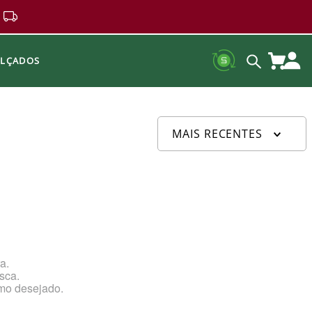
ALÇADOS
MAIS RECENTES
a.
sca.
rmo desejado.