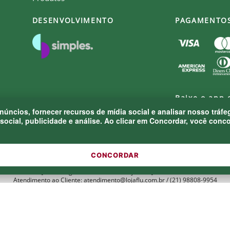
DESENVOLVIMENTO
PAGAMENTO
Baixe o app 
Fluminense
anúncios, fornecer recursos de mídia social e analisar nosso tr
social, publicidade e análise. Ao clicar em Concordar, você con
CONCORDAR
MF MARKETPLACE LTDA - CNPJ.: 52.848.001/0001-94
Rua Jose de Figueiredo - Barra da Tijuca - RJ CEP: 22793-170
Atendimento ao Cliente: atendimento@lojaflu.com.br / (21) 98808-9954
Atendimento de 8:00h as 12:00h e 14:00h as 17:00h de segunda a sexta.
© 2026 FLUMINENSE FOOTBALL CLUB.