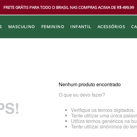
FRETE GRÁTIS PARA TODO O BRASIL NAS COMPRAS ACIMA DE R$ 499,99
S
MASCULINO
FEMININO
INFANTIL
ACESSÓRIOS
C
Nenhum produto encontrado
O que eu devo fazer?
PS!
Verifique os termos digitados.
Tente utilizar uma única palavr
Utilize termos genéricos na bu
Tente utilizar sinônimos do te