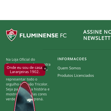
ASSINE N
NEWSLETT
INFORMACOES
Na Loja Oficial do
Fluminense, você encontra
Onde eu sou de casa.
Quem Somos
×
produtos exclusivos para
Laranjeiras 1902.
torcer, comemorar e
Produtos Licenciados
representar todo o
orgulho e paixão Tricolor.
Seja parte desta história e
mostre a força das cores
verde, branco e grená.