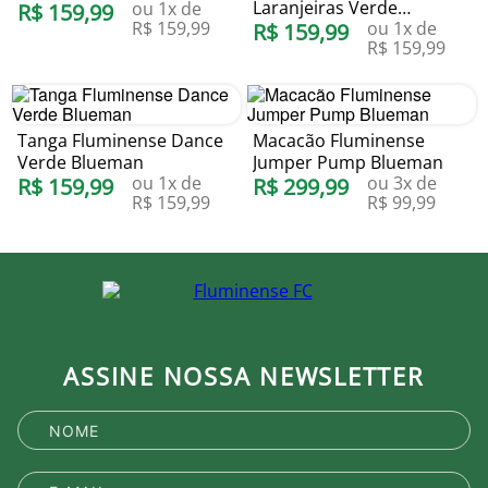
Laranjeiras Verde
ou
1
x de
Blueman
R$
159
,
99
R$
159
,
99
ou
1
x de
Estonado Blueman
R$
159
,
99
R$
159
,
99
Tanga Fluminense Dance
Macacão Fluminense
Verde Blueman
Jumper Pump Blueman
ou
1
x de
ou
3
x de
R$
159
,
99
R$
299
,
99
R$
159
,
99
R$
99
,
99
ASSINE NOSSA NEWSLETTER