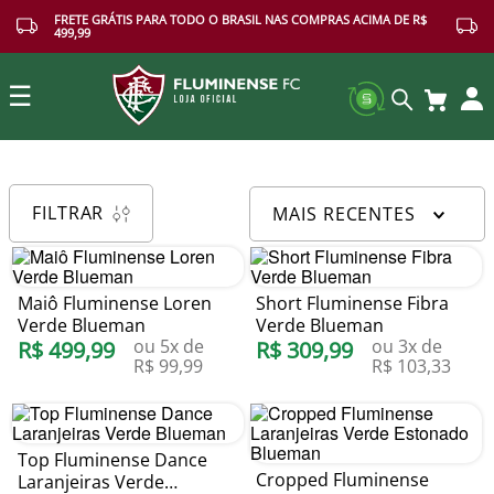
FRETE GRÁTIS PARA TODO O BRASIL NAS COMPRAS ACIMA DE R$
499,99
☰
Buscar
FILTRAR
MAIS RECENTES
Maiô Fluminense Loren
Short Fluminense Fibra
Verde Blueman
Verde Blueman
ou
5
x de
ou
3
x de
R$
499
,
99
R$
309
,
99
R$
99
,
99
R$
103
,
33
Top Fluminense Dance
Cropped Fluminense
Laranjeiras Verde