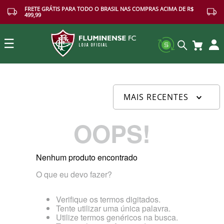
FRETE GRÁTIS PARA TODO O BRASIL NAS COMPRAS ACIMA DE R$
499,99
☰
Buscar
MAIS RECENTES
OOPS!
Nenhum produto encontrado
O que eu devo fazer?
Verifique os termos digitados.
Tente utilizar uma única palavra.
Utilize termos genéricos na busca.